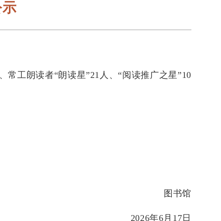
公示
、常工朗读者“朗读星”
21
人、“阅读推广之星”
10
图书馆
2026
年
6
月
17
日