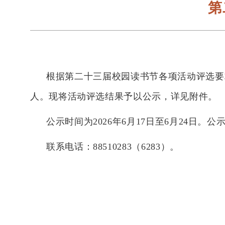
第
根据第二十三届校园读书节各项活动评选要
人。现将活动评选结果予以公示，详见附件。
公示时间为
2026
年
6
月
17
日至
6
月
24
日。公
联系电话：
88510283
（
6283
）。