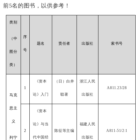
前
5
名的图书，以供参考！
类别
序
（中
题名
责任者
出版社
索书号
号
图分
类）
《资本
（日）白井
浙江人民
1
A811.23/28
论》入门
聪著
出版社
马克
思主
《资本
义
论》与当
福建人民
2
陈征等主编
A811-51/2:1
代中国经
出版社
列宁