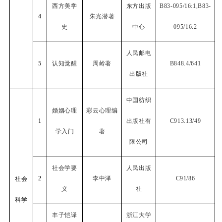
西方美学
东方出版
B83-095/16:1,B83-
4
朱光潜著
史
中心
095/16:2
人民邮电
5
认知觉醒
周岭著
B848.4/641
出版社
中国纺织
婚姻心理
彩云心理编
1
出版社有
C913.13/49
学入门
著
限公司
社会学要
人民出版
2
李中泽
C91/86
社会
义
社
科学
丰子恺译
浙江大学