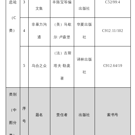
总论
3
丰陈宝等编
C52/99:4
文集
出版社
（
C
非暴力沟
（美）马歇
华夏出版
类）
4
C912.11/102
通
尔·卢森堡
社
（法）古斯
译林出版
5
乌合之众
塔夫·勒庞
C912.64/19
社
著
类别
序
（中
题名
责任者
出版社
索书号
号
图分