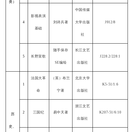
类）
中国传媒
影视表演
4
刘诗兵著
大学出版
J912/8
基础
社
随手保存
长江文艺
5
长野宣歌
J228.2/228:1
SE
编绘
出版社
法国大革
（英）布兰
北京大学
1
K5-51/1:6
命
宁著
出版社
浙江文艺
2
三国纪
易中天著
K207-51/6:10
历
出版社
史、