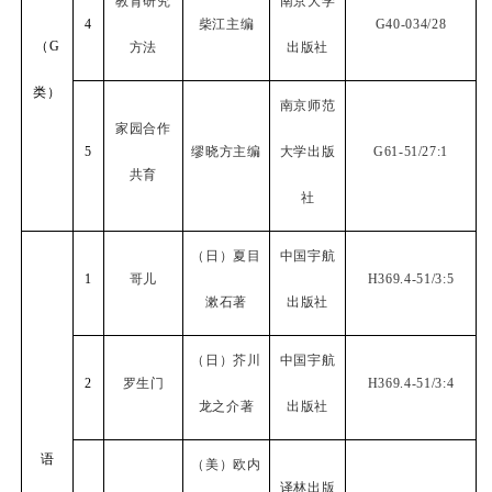
教育研究
南京大学
4
柴江主编
G40-034/28
（
G
方法
出版社
类）
南京师范
家园合作
5
缪晓方主编
大学出版
G61-51/27:1
共育
社
（日）夏目
中国宇航
1
哥儿
H369.4-51/3:5
漱石著
出版社
（日）芥川
中国宇航
2
罗生门
H369.4-51/3:4
龙之介著
出版社
语
（美）欧内
译林出版