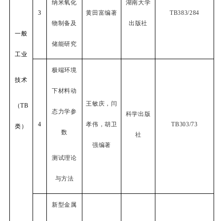
纳米氧化
湖南大学
3
黄田富编著
TB383/284
物制备及
出版社
一般
储能研究
工业
极端环境
技术
下材料动
王敏庆，闫
（
TB
态力学参
科学出版
4
孝伟，胡卫
TB303/73
类）
数
社
强编著
测试理论
与方法
新型金属