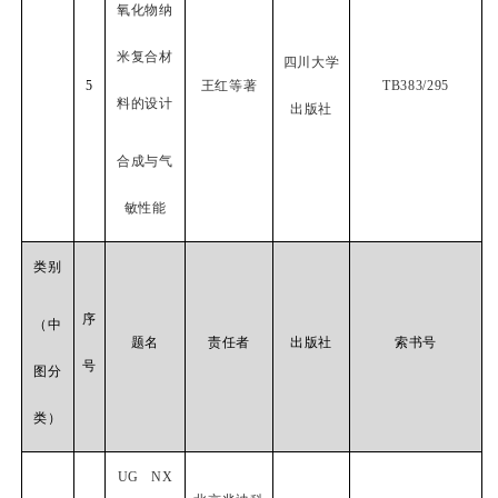
氧化物纳
米复合材
四川大学
5
王红等著
TB383/295
料的设计
出版社
合成与气
敏性能
类别
序
（中
题名
责任者
出版社
索书号
号
图分
类）
UG NX