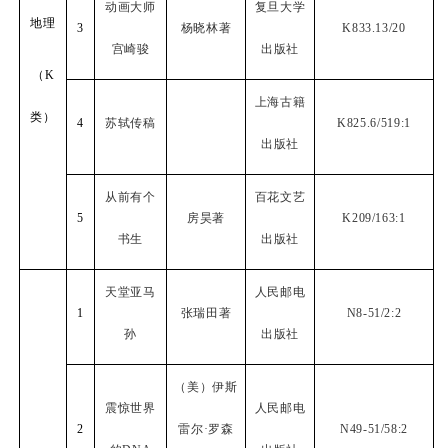
动画大师
复旦大学
地理
3
杨晓林著
K833.13/20
宫崎骏
出版社
（
K
上海古籍
类）
4
苏轼传稿
K825.6/519:1
出版社
从前有个
百花文艺
5
房昊著
K209/163:1
书生
出版社
天堂亚马
人民邮电
1
张瑞田著
N8-51/2:2
孙
出版社
（美）伊斯
震惊世界
人民邮电
2
雷尔·罗森
N49-51/58:2