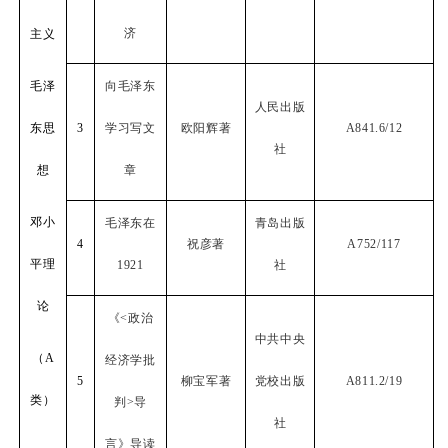
济
主义
毛泽
向毛泽东
人民出版
东思
3
学习写文
欧阳辉著
A841.6/12
社
想
章
邓小
毛泽东在
青岛出版
4
祝彦著
A752/117
平理
1921
社
论
《
<
政治
中共中央
（
A
经济学批
5
柳宝军著
党校出版
A811.2/19
类）
判
>
导
社
言》导读