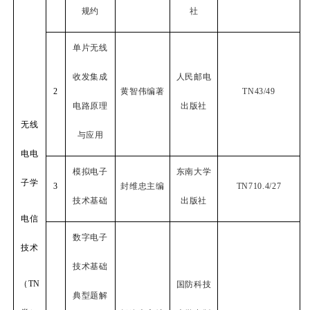
规约
社
单片无线
收发集成
人民邮电
2
黄智伟编著
TN43/49
电路原理
出版社
无线
与应用
电电
模拟电子
东南大学
子学
3
封维忠主编
TN710.4/27
技术基础
出版社
电信
数字电子
技术
技术基础
（
TN
国防科技
典型题解