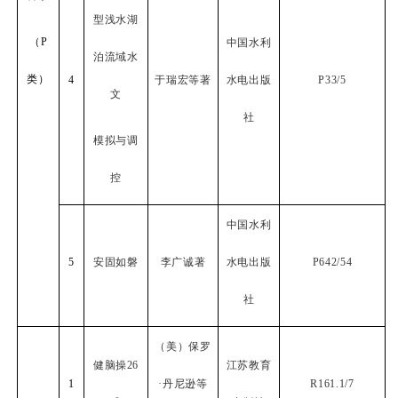
型浅水湖
（
P
中国水利
泊流域水
类）
4
于瑞宏等著
水电出版
P33/5
文
社
模拟与调
控
中国水利
5
安固如磐
李广诚著
水电出版
P642/54
社
（美）保罗
健脑操
26
江苏教育
1
·丹尼逊等
R161.1/7