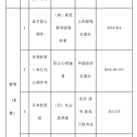
（加）基思
这才是心
人民邮电
1
·斯坦诺维
B84/384
理学
出版社
奇著
女孩的第
彩云心理编
中国纺织
2
一本行为
B84-49/195
著
出版社
心理学书
哲学
生活·读
（
B
日本的思
（日）丸山
3
书·新知
B313/8
类）
想
真男著
三联书店