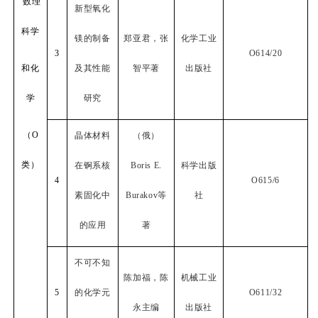
数理
新型氧化
科学
镁的制备
郑亚君，张
化学工业
3
O614/20
和化
及其性能
智平著
出版社
学
研究
（
O
晶体材料
（俄）
类）
在锕系核
Boris E.
科学出版
4
O615/6
素固化中
Burakov
等
社
的应用
著
不可不知
陈加福，陈
机械工业
5
的化学元
O611/32
永主编
出版社