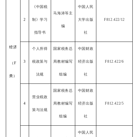
《中国税
中国人民
马海涛等主
2
制》学习
大学出版
F812.422/12
编
指导书
社
经济
个人所得
国家税务总
中国财政
3
税政策与
局教材编写
经济出版
F812.422/6
（
F
法规
组编
社
类）
国家税务总
中国财政
营业税政
4
局教材编写
经济出版
F812.422/5
策与法规
组编
社
中国人民