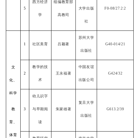
西方经济
组编教育部
5
大学出版
F0-08/27:2:2
学
高教司
社
苏州大学
1
社区美育
吕颖著
G40-014/21
出版社
教学的技
中国友谊
文
2
王永福著
G424/32
术
出版公司
化、
科学
幼儿识字
复旦大学
教
3
与早期阅
朱家雄著
G613.2/39
出版社
育、
读
体育