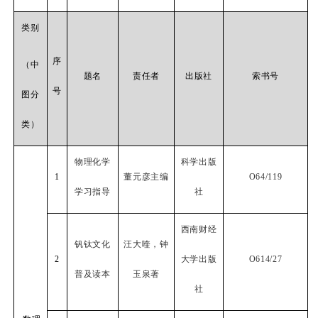
类别
序
（中
题名
责任者
出版社
索书号
号
图分
类）
物理化学
科学出版
1
董元彦主编
O64/119
学习指导
社
西南财经
钒钛文化
汪大喹，钟
2
大学出版
O614/27
普及读本
玉泉著
社