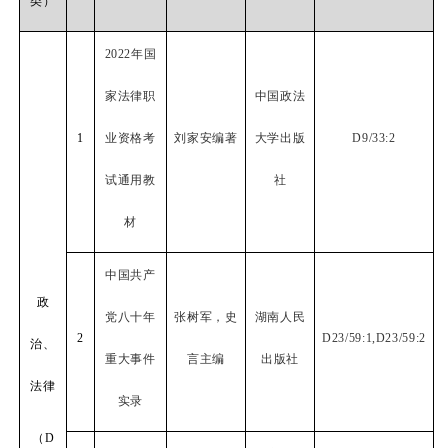
类）
2022
年国
家法律职
中国政法
1
业资格考
刘家安编著
大学出版
D9/33:2
试通用教
社
材
中国共产
政
党八十年
张树军，史
湖南人民
2
D23/59:1,D23/59:2
治、
重大事件
言主编
出版社
法律
实录
（
D