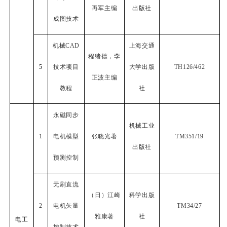
再军主编
出版社
成图技术
机械
CAD
上海交通
程绪德，李
5
技术项目
大学出版
TH126/462
正波主编
教程
社
永磁同步
机械工业
1
电机模型
张晓光著
TM351/19
出版社
预测控制
无刷直流
（日）江崎
科学出版
2
电机矢量
TM34/27
雅康著
社
电工