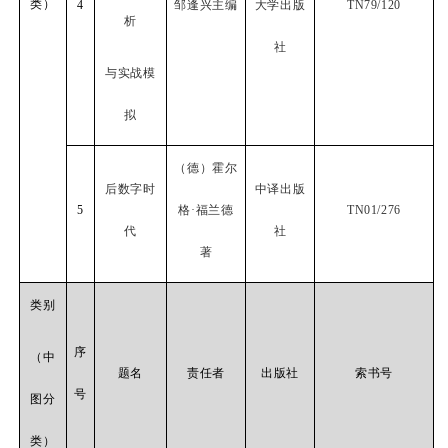
类）
4
邹逢兴主编
大学出版
TN79/120
析
社
与实战模
拟
（德）霍尔
后数字时
中译出版
5
格·福兰德
TN01/276
代
社
著
类别
序
（中
题名
责任者
出版社
索书号
号
图分
类）