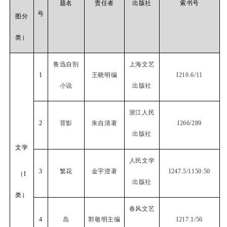
题名
责任者
出版社
索书号
号
图分
类）
鲁迅自剖
上海文艺
1
王晓明编
I210.6/11
小说
出版社
浙江人民
2
背影
朱自清著
I266/289
出版社
文学
人民文学
3
繁花
金宇澄著
I247.5/1150:50
（
I
出版社
类）
春风文艺
4
岛
郭敬明主编
I217.1/56