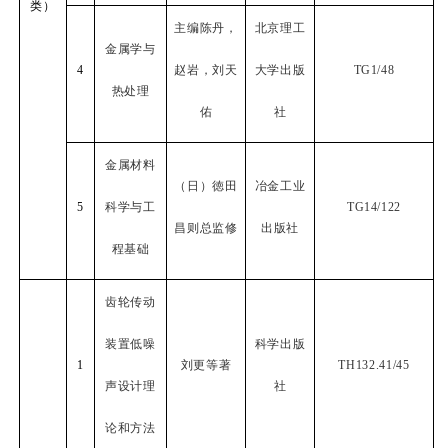
类）
主编陈丹，
北京理工
金属学与
4
赵岩，刘天
大学出版
TG1/48
热处理
佑
社
金属材料
（日）徳田
冶金工业
5
科学与工
TG14/122
昌则总监修
出版社
程基础
齿轮传动
装置低噪
科学出版
1
刘更等著
TH132.41/45
声设计理
社
论和方法