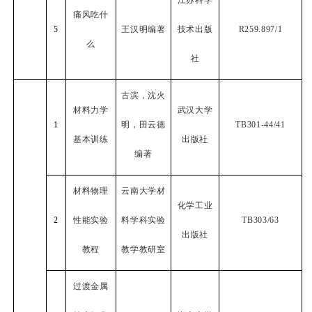
江苏科学
痛风吃什
5
王汉明编著
技术出版
R259.897/1
么
社
古滨，沈火
材料力学
武汉大学
1
明，田云德
TB301-44/41
基本训练
出版社
编著
材料物理
云南大学材
化学工业
2
性能实验
料学科实验
TB303/63
出版社
教程
教学教研室
过渡金属