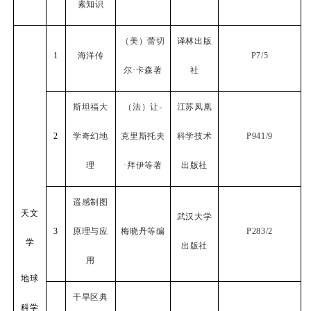
素知识
（美）蕾切
译林出版
1
海洋传
P7/5
尔·卡森著
社
斯坦福大
（法）让
-
江苏凤凰
2
学奇幻地
克里斯托夫
科学技术
P941/9
理
·拜伊等著
出版社
遥感制图
天文
武汉大学
3
原理与应
梅晓丹等编
P283/2
学
出版社
用
地球
干旱区典
科学