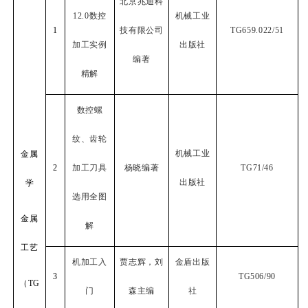
北京兆迪科
12.0
数控
机械工业
1
技有限公司
TG659.022/51
加工实例
出版社
编著
精解
数控螺
纹、齿轮
机械工业
金属
2
加工刀具
杨晓编著
TG71/46
出版社
学
选用全图
金属
解
工艺
机加工入
贾志辉，刘
金盾出版
3
TG506/90
（
TG
门
森主编
社