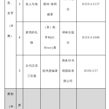
言、
3
老人与海
斯特·海明
H319.4:I/157
社
文字
威著
（
H
（美）欧·
麦琪的礼
译林出版
类）
4
亨利
(O.
H319.4:I/606
物
社
Henry)
著
商务印书
古代汉语
5
祝鸿熹编著
馆国际有
H109.2/57
三百题
限公司
类别
序
（中