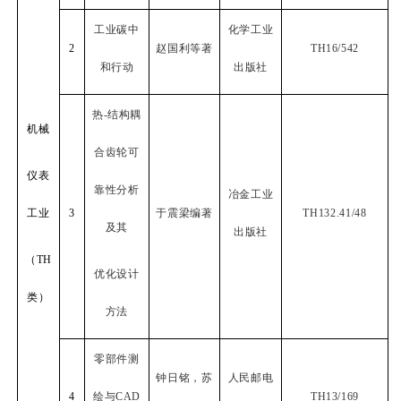
工业碳中
化学工业
2
赵国利等著
TH16/542
和行动
出版社
热
-
结构耦
机械
合齿轮可
仪表
靠性分析
冶金工业
工业
3
于震梁编著
TH132.41/48
及其
出版社
（
TH
优化设计
类）
方法
零部件测
钟日铭，苏
人民邮电
4
绘与
CAD
TH13/169