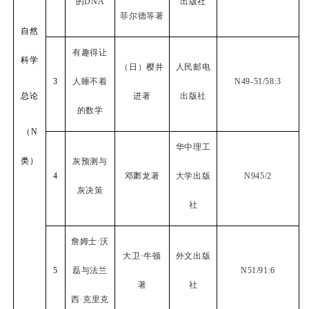
的
DNA
出版社
菲尔德等著
自然
有趣得让
科学
（日）樱井
人民邮电
3
人睡不着
N49-51/58:3
总论
进著
出版社
的数学
（
N
华中理工
类）
灰预测与
4
邓鄹龙著
大学出版
N945/2
灰决策
社
詹姆士·沃
大卫·牛顿
外文出版
5
磊与法兰
N51/91:6
著
社
西·克里克