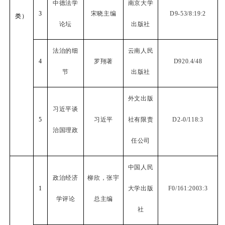
中德法学
南京大学
3
宋晓主编
D9-53/8:19:2
类）
论坛
出版社
法治的细
云南人民
4
罗翔著
D920.4/48
节
出版社
外文出版
习近平谈
5
习近平
社有限责
D2-0/118:3
治国理政
任公司
中国人民
政治经济
柳欣，张宇
1
大学出版
F0/161:2003:3
学评论
总主编
社