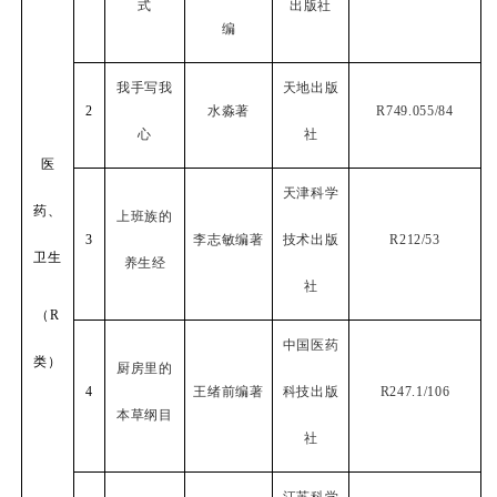
式
出版社
编
我手写我
天地出版
2
水淼著
R749.055/84
心
社
医
天津科学
药、
上班族的
3
李志敏编著
技术出版
R212/53
卫生
养生经
社
（
R
中国医药
类）
厨房里的
4
王绪前编著
科技出版
R247.1/106
本草纲目
社