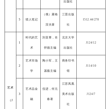
出版社
（俄）屠格
三晋出版
5
猎人笔记
I512.44/278
涅夫著
社
时代的艺
刘亚菁，肖
北京大学
1
J124/12
术
怀德主编
出版社
艺术市场
陶小军，王
商务印书
2
J114/10
学
菡薇主编
馆
江苏凤凰
艺术
艺术品金
倪进，何元
3
美术出版
J124/7
融
春著
（
J
社