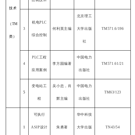
控制技术
技术
北京理工
机电
PLC
（
TM
3
何利英主编
大学出版
TM571.6/196
综合控制
类）
社
PLC
工程
中国电力
4
李方园编著
TM571.61/21
应用案例
出版社
变电站工
吴小忠，肖
中国电力
5
TM63/123
程
辉主编
出版社
可执行
华中科技
1
ASIP
设计
朱勇著
大学出版
TN43/54