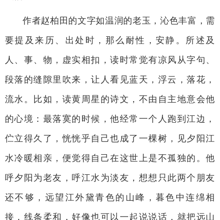
作者赵柏田的文字如温润的老玉，沁色丰富，需
要提及来历、出处时，那么耐性，安静。所述及
人、事、物，虚实相扣，读时常觉有凉风从字句、
段落的缝隙里吹来，让人看见蓝天，浮云，落花，
流水。比如，读黄周星的诗文，不由自主地意会他
的心境：最落寞的时候，他经常一个人跑到江边，
伫立得久了，恍恍乎自己也成了一棵树，见夕阳江
水冷暖相亲，便觉得自己在这世上是不孤独的。他
呼夕阳为老友，呼江水为淡友，想想只此两个朋友
还不够，远望江外黛青色的山峰，暮色中连绵相
接，线条柔和，好像也可以一起说说话，就把远山